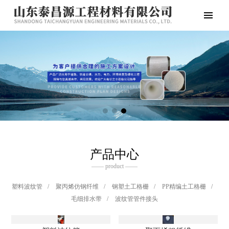
产品中心
—— product ——
塑料波纹管
/
聚丙烯仿钢纤维
/
钢塑土工格栅
/
PP精编土工格栅
/
毛细排水带
/
波纹管管件接头