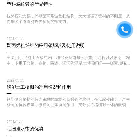
塑料波纹管的产品特性
抗外压能力强，外壁呈环形波纹状结构，大大增强了管材的环刚度，从
而增强了管道对外界负荷的抵抗力。
2025-01-11
聚丙烯粗纤维的应用领域以及使用说明
主要用于混凝土面板结构，增强及局部增强混凝土结构以及喷射工程
中，专用于公路、铁路、隧道、涵洞的混凝土增强纤维——碳素加强筋
是采用聚合物纤维材料，经特殊工艺加工、处理而成的单丝纤维。
2025-01-11
钢塑土工格栅的适用情况和作用
钢塑复合格栅的拉力由经纬编织的高强钢丝承担，在低应变能力下产生
极高的抗拉模量，纵横向肋条协同作用，充分发挥格栅对土体的嵌锁作
用。
2025-01-11
毛细排水带的优势